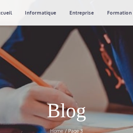
cueil
Informatique
Entreprise
Formation
e de vitruve
l'école et les formations
Blog
Home
Page 3