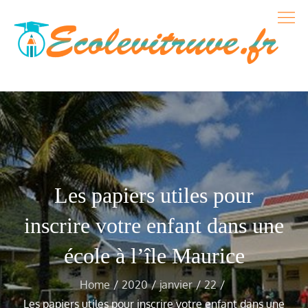
Skip
to
content
Ecole de vitruve
blog sur l'école et les formations
Les papiers utiles pour
inscrire votre enfant dans une
école à l’île Maurice
Home
2020
janvier
22
Les papiers utiles pour inscrire votre enfant dans une